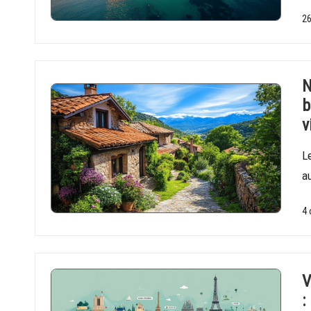
26
N
b
v
Le
au
4 
V
: