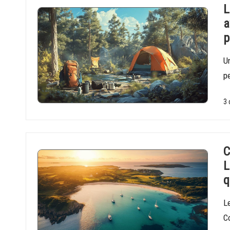
L
a
p
U
p
3 
C
L
q
Le
Co