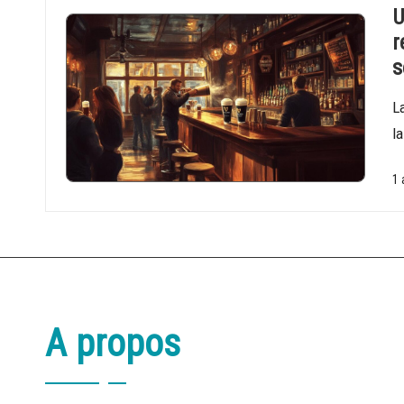
U
r
s
L
l
1 
A propos