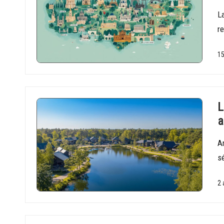
La
re
15
L
a
A
s
2 